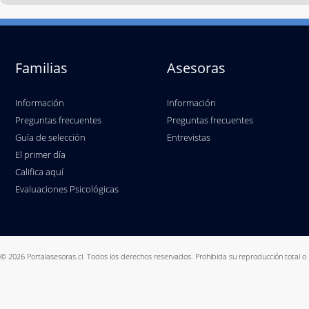
Familias
Asesoras
Información
Información
Preguntas frecuentes
Preguntas frecuentes
Guía de selección
Entrevistas
El primer día
Califica aquí
Evaluaciones Psicológicas
© 2026 Portalasesoras.cl. Todos los derechos reservados. Prohibida su reproducción total o 