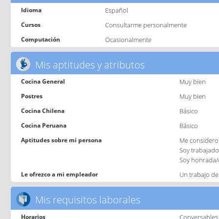
Idioma
Español
Cursos
Consultarme personalmente
Computación
Ocasionalmente
Mis aptitudes y atributos
Cocina General
Muy bien
Postres
Muy bien
Cocina Chilena
Básico
Cocina Peruana
Básico
Aptitudes sobre mi persona
Me considero 
Soy trabajador
Soy honrada/
Le ofrezco a mi empleador
Un trabajo de
Mis requisitos laborales
Horarios
Conversables