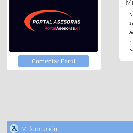
Mi
N
S
A
F
N
Comentar Perfil
Mi formación