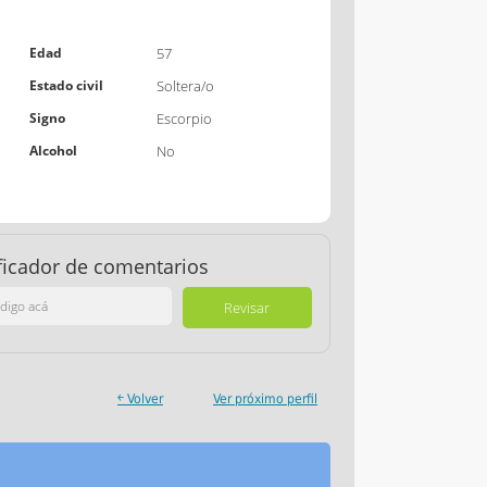
Edad
57
Estado civil
Soltera/o
Signo
Escorpio
Alcohol
No
ficador de comentarios
￩ Volver
Ver próximo perfil