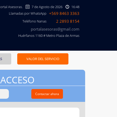
Portal Asesoras.
7 de Agosto de 2026
16:48
+569 8463 3363
Llamadas por WhatsApp
2 2893 8154
Teléfono Nanas
portalasesoras@gmail.com
Huérfanos 1160 # Metro Plaza de Armas
AS
VALOR DEL SERVICIO
 ACCESO