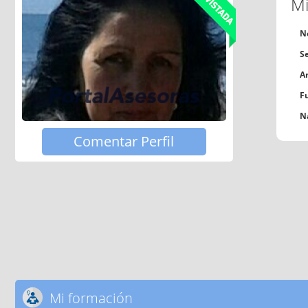
Mi
N
S
A
F
N
Comentar Perfil
Mi formación