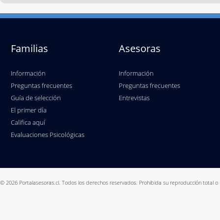
Familias
Asesoras
Información
Información
Preguntas frecuentes
Preguntas frecuentes
Guía de selección
Entrevistas
El primer día
Califica aquí
Evaluaciones Psicológicas
© 2026 Portalasesoras.cl. Todos los derechos reservados. Prohibida su reproducción total o 