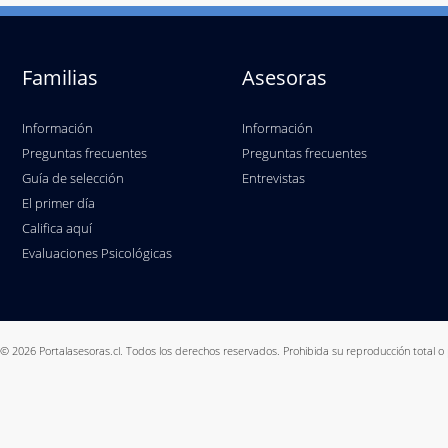
Familias
Asesoras
Información
Información
Preguntas frecuentes
Preguntas frecuentes
Guía de selección
Entrevistas
El primer día
Califica aquí
Evaluaciones Psicológicas
© 2026 Portalasesoras.cl. Todos los derechos reservados. Prohibida su reproducción total o 