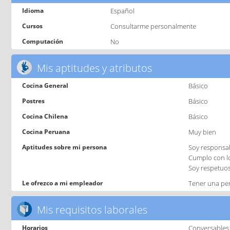
Idioma
Español
Cursos
Consultarme personalmente
Computación
No
Mis aptitudes y atributos
Cocina General
Básico
Postres
Básico
Cocina Chilena
Básico
Cocina Peruana
Muy bien
Aptitudes sobre mi persona
Soy responsab
Cumplo con l
Soy respetuo
Le ofrezco a mi empleador
Tener una per
Mis requisitos laborales
Horarios
Conversables