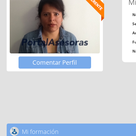
Mi
N
S
A
F
N
Comentar Perfil
Mi formación