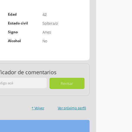
Edad
42
Estado civil
Soltera/o
Signo
Aries
Alcohol
No
ficador de comentarios
￩ Volver
Ver próximo perfil