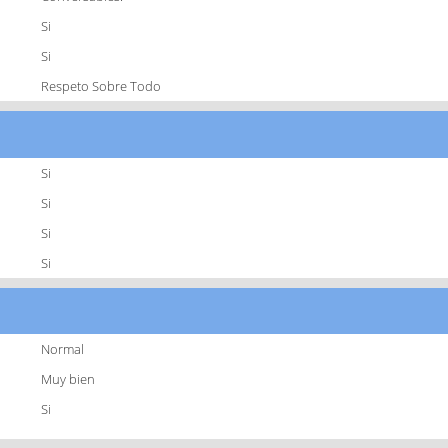
Si
Si
Respeto Sobre Todo
Si
Si
Si
Si
Normal
Muy bien
Si