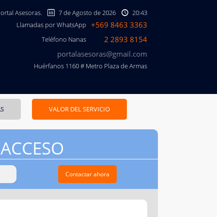
Portal Asesoras.
7 de Agosto de 2026
20:43
+569 8463 3363
Llamadas por WhatsApp
2 2893 8154
Teléfono Nanas
portalasesoras@gmail.com
Huérfanos 1160 # Metro Plaza de Armas
AS
VALOR DEL SERVICIO
 ACCESO