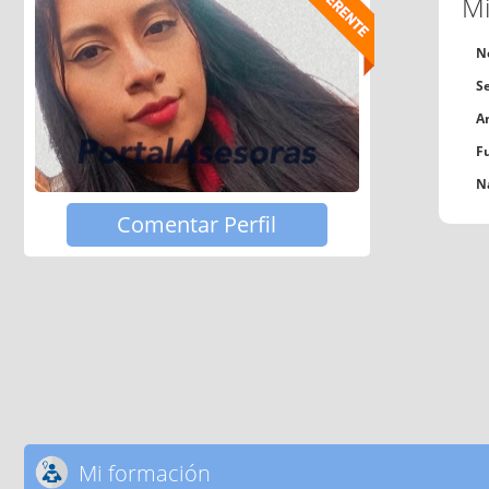
Mi
N
S
A
F
N
Comentar Perfil
Mi formación