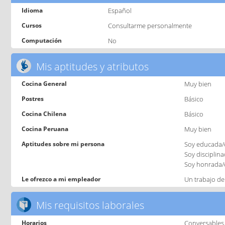
Idioma
Español
Cursos
Consultarme personalmente
Computación
No
Mis aptitudes y atributos
Cocina General
Muy bien
Postres
Básico
Cocina Chilena
Básico
Cocina Peruana
Muy bien
Aptitudes sobre mi persona
Soy educada/o
Soy disciplin
Soy honrada/
Le ofrezco a mi empleador
Un trabajo de
Mis requisitos laborales
Horarios
Conversables