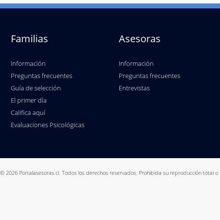
Familias
Asesoras
Información
Información
Preguntas frecuentes
Preguntas frecuentes
Guía de selección
Entrevistas
El primer día
Califica aquí
Evaluaciones Psicológicas
© 2026 Portalasesoras.cl. Todos los derechos reservados. Prohibida su reproducción total o 