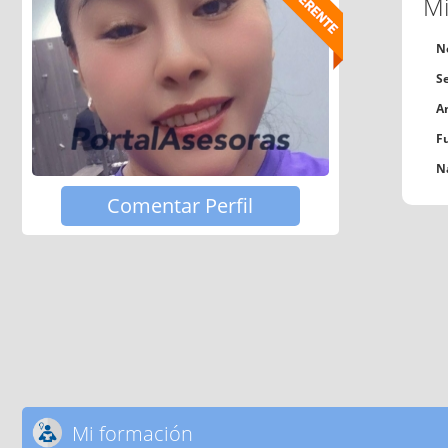
Mi
N
S
A
F
N
Comentar Perfil
Mi formación