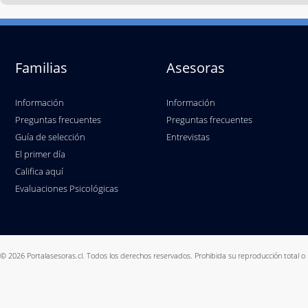
Familias
Asesoras
Información
Información
Preguntas frecuentes
Preguntas frecuentes
Guía de selección
Entrevistas
El primer día
Califica aquí
Evaluaciones Psicológicas
© 2026 Portalasesoras.cl. Todos los derechos reservados. Prohibida su reproducción total o 