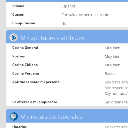
Idioma
Español
Cursos
Consultarme personalmente
Computación
No
Mis aptitudes y atributos
Cocina General
Muy bien
Postres
Muy bien
Cocina Chilena
Muy bien
Cocina Peruana
Básico
Aptitudes sobre mi persona
Soy trabajador
Soy respetuo
Soy honrada/
Le ofrezco a mi empleador
Ser ordenada/
Mis requisitos laborales
Horarios
Conversables