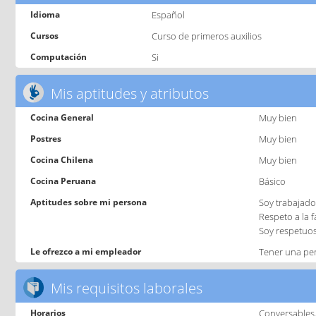
Idioma
Español
Cursos
Curso de primeros auxilios
Computación
Si
Mis aptitudes y atributos
Cocina General
Muy bien
Postres
Muy bien
Cocina Chilena
Muy bien
Cocina Peruana
Básico
Aptitudes sobre mi persona
Soy trabajador
Respeto a la f
Soy respetuo
Le ofrezco a mi empleador
Tener una per
Mis requisitos laborales
Horarios
Conversables