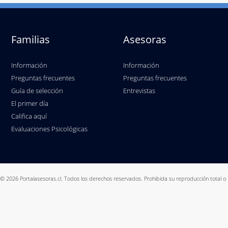
Familias
Asesoras
Información
Información
Preguntas frecuentes
Preguntas frecuentes
Guía de selección
Entrevistas
El primer día
Califica aquí
Evaluaciones Psicológicas
© 2026 Portalasesoras.cl. Todos los derechos reservados. Prohibida su reproducción total o 