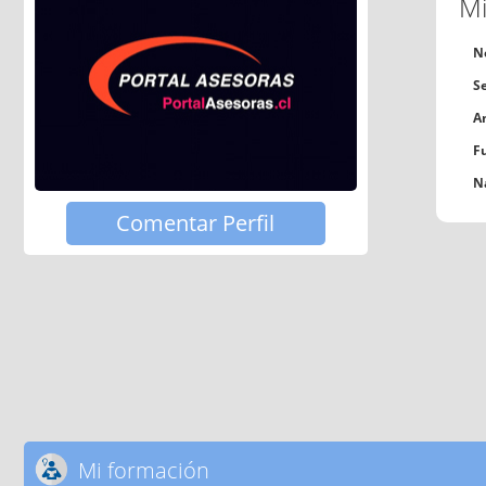
Mi
N
S
A
F
N
Comentar Perfil
Mi formación