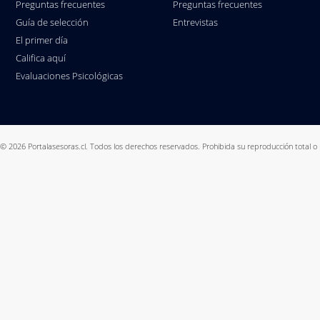
Preguntas frecuentes
Preguntas frecuentes
Guía de selección
Entrevistas
El primer día
Califica aquí
Evaluaciones Psicológicas
© 2026 Portalasesoras.cl. Todos los derechos reservados. Prohibida su reproducción total o 