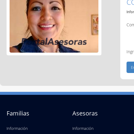
C
Info
Com
Ingr
Familias
Asesoras
Información
Información