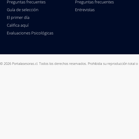
Preguntas frecuentes
Preguntas frecuentes
Guía de selección
Entrevistas
El primer día
Califica aquí
Evaluaciones Psicológicas
© 2026 Portalasesoras.cl. Todos los derechos reservados. Prohibida su reproducción total o 