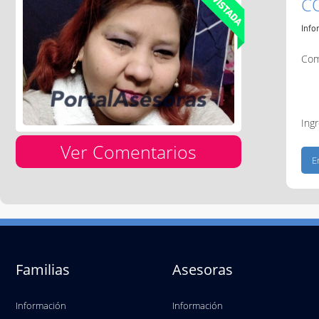
C
Info
Com
Ingr
Ver Comentarios
Familias
Asesoras
Información
Información