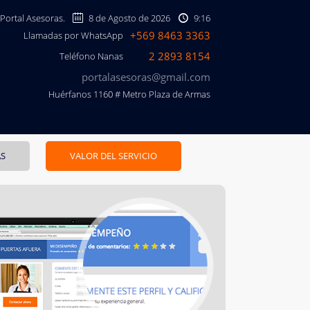
 Portal Asesoras.
8 de Agosto de 2026
9:16
+569 8463 3363
Llamadas por WhatsApp
2 2893 8154
Teléfono Nanas
portalasesoras@gmail.com
Huérfanos 1160 # Metro Plaza de Armas
AS
VALOR DEL SERVICIO