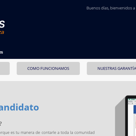
Buenos días
, bienvenidos a
COMO FUNCIONAMOS
NUESTRAS GARANTÍ
Candidato
?
 porque es tu manera de contarle a toda la comunidad