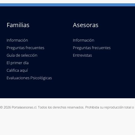
Familias
Asesoras
Información
Información
Preguntas frecuentes
Preguntas frecuentes
Guía de selección
Entrevistas
El primer día
Califica aquí
Evaluaciones Psicológicas
© 2026 Portalasesoras.cl. Todos los derechos reservados. Prohibida su reproducción total o 