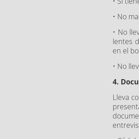
• Si tien
• No mas
• No lle
lentes d
en el b
• No ll
4. Docu
Lleva c
present
documen
entrevis